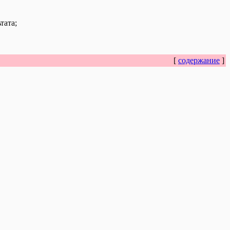
тата;
[
содержание
]