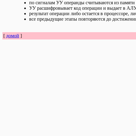
по сигналам УУ операнды считываются из памяти
УУ расшифровывает код операции и выдает в АЛ
результат операции либо остается в процессоре, ли
все предыдущие этапы повторяются до достижения
[
домой
]