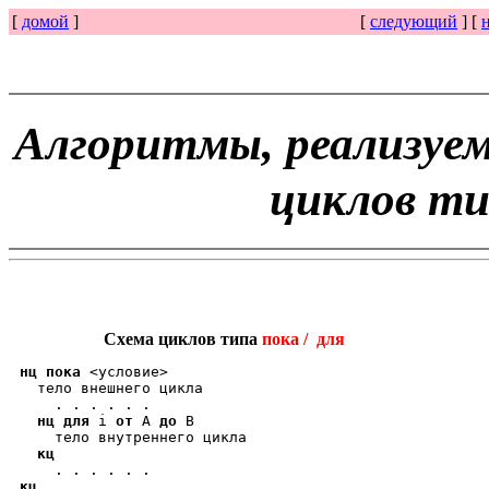
[
домой
]
[
следующий
] [
Алгоритмы, реализуе
циклов т
Схема циклов типа
пока / для
нц пока
 <условие>

  тело внешнего цикла

    . . . . . .

нц для
 i 
от
 A 
до
 B

    тело внутреннего цикла

кц
кц