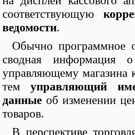
на дисплей кассового а
соответствующую
корре
ведомости
.
Обычно программное об
сводная информация о
управляющему магазина к
тем
управляющий име
данные
об изменении це
товаров.
В перспективе торговл