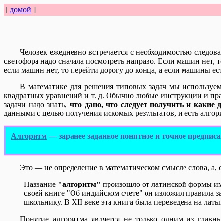
[
домой
]
Человек ежедневно встречается с необходимостью следова
светофора надо сначала посмотреть направо. Если машин нет, т
если машин нет, то перейти дорогу до конца, а если машины ест
В математике для решения типовых задач мы используе
квадратных уравнений и т. д. Обычно любые инструкции и пр
задачи надо знать,
что дано, что следует получить и какие 
данными с целью получения искомых результатов, и есть алгор
Алгоpитм
— заранее заданное понятное и точное пpедпис
Это — не определение в математическом смысле слова, а, 
Название
"алгоритм"
произошло от латинской формы им
своей книге "Об индийском счете" он изложил правила з
школьнику. В XII веке эта книга была переведена на лат
Понятие алгоритма является не только одним из главн