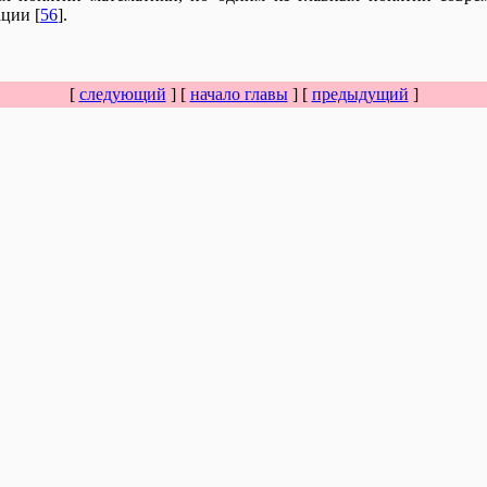
ции [
56
]
.
[
следующий
] [
начало главы
] [
предыдущий
]