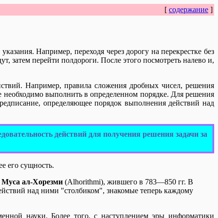
[
содержание
]
казания. Например, переходя через дорогу на перекрестке без
ут, затем перейти полдороги. После этого посмотреть налево и,
йствий. Например, правила сложения дробных чисел, решения
е необходимо выполнить в определенном порядке. Для решения
едписание, определяющее порядок выполнения действий над
довательность действий для получения решения задачи за
е его сущность.
 Муса ал-Хорезми
(Alhorithmi), жившего в 783—850 гг. В
ействий над ними "столбиком", знакомые теперь каждому
менной науки. Более того, с наступлением эры информатики