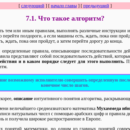
[
следующий
] [
начало главы
] [
предыдущий
]
7.1. Что такое алгоритм?
ть тем или иным правилам, выполнять различные инструкции и у
о перейти полдороги, а если машины есть, ждать, пока они пройд
ь, ждать, пока они пройдут, а затем перейти дорогу до конца.
м определенные правила, описывающие последовательности де
авила представляют собой последовательность действий, которы
действия и в каком порядке следует для этого выполнить.
Пр
итм.
ание возможному исполнителю совеpшить определенную после
конечное число шагов.
скорее,
описание
интуитивного понятия алгоритма, раскрывающе
ени величайшего среднеазиатского математика
Мухаммеда ибн
аписи натуральных чисел с помощью арабских цифр и правила д
ынь и получила широкое распространение в Европе.
ых понятий математики, но одним из главных понятий совре