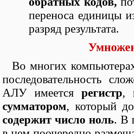
обратных кодов,
пот
переноса единицы и
разряд результата.
Умножен
Во многих компьютер
последовательность сло
АЛУ имеется
регистр
,
сумматором
, который д
содержит число ноль
. В
в нем поочередно разме