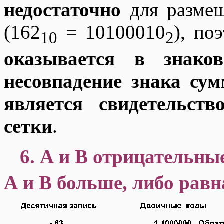
недостаточно
для размещ
(162
= 10100010
), по
10
2
оказывается в знаков
несовпадение знака су
является свидетельст
сетки
.
6. А и В отрицательны
А и В больше, либо равн