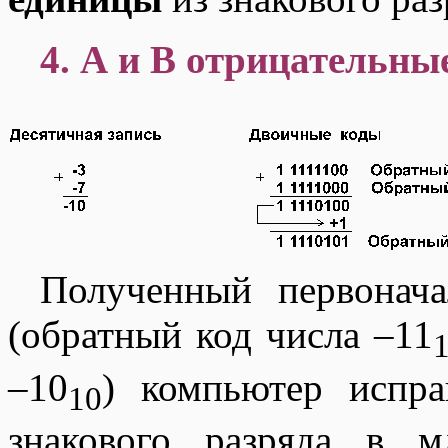
4. А и В отрицательны
Полученный первонача
(обратный код числа –11
–10
) компьютер испра
10
знакового разряда в 