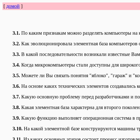
[
домой
]
3.1.
По каким признакам можно разделять компьютеры на 
3.2.
Как эволюционировала элементная база компьютеров 
3.3.
В какой последовательности возникали известные Ва
3.4.
Когда микрокомпьютеры стали доступны для широког
3.5.
Можете ли Вы связать понятия "яблоко", "гараж" и "к
3.6.
На основе каких технических элементов создавались 
3.7.
Какую основную проблему перед разработчиками и по
3.8.
Какая элементная база характерна для второго поколе
3.9.
Какую функцию выполняет операционная система в п
3.10.
На какой элементной базе конструируются машины тр
3.11.
Из каких основных этапов состоит процесс изготовл