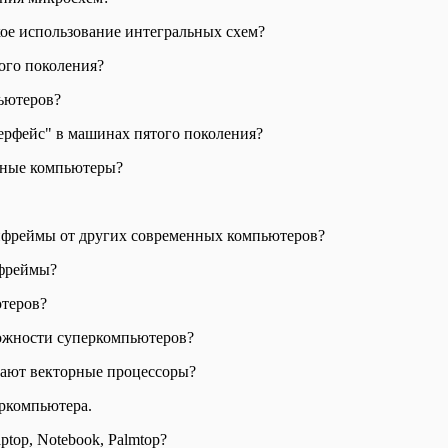
ое использование интегральных схем?
ого поколения?
ьютеров?
ерфейс" в машинах пятого поколения?
нные компьютеры?
фреймы от других современных компьютеров?
нфреймы?
ютеров?
можности суперкомпьютеров?
чают векторные процессоры?
ркомпьютера.
ptop, Notebook, Palmtop?