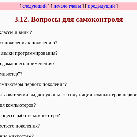
[
следующий
] [
начало главы
] [
предыдущий
]
3.12. Вопросы для самоконтроля
классы и виды?
от поколения к поколению?
м языки программирования?
о домашнего применения?
омпьютер"?
компьютеры первого поколения?
льзователями выдвинул опыт эксплуатации компьютеров первог
ния компьютеров?
роцессе работы компьютера?
етьего поколения?
ения микросхем?