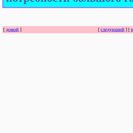
[
домой
]
[
следующий
] [