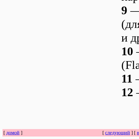
9
—
(дл
и д
10
(Fl
11
—
12
[
домой
]
[
следующий
] [