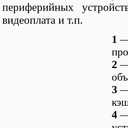
периферийных устройств
видеоплата и т.п.
1
—
про
2
—
объ
3
—
кэш
4
—
уст