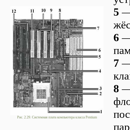
5
— 
жёс
6
—
пам
7
— 
кла
8
—
фло
пос
Рис. 2.29. Системная плата компьютера класса Pentium
пар