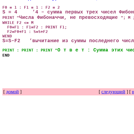
Числа Фибоначчи, не превосходящие 
PRINT "
"; M 
WHILE F2 <= M

  F0=F1 : F1=F2 : PRINT F1;

  F2=F0+F1 : S=S+F2

S=S–F2   ’вычитание из суммы последнего числ
О т в е т : Сумма этих чи
PRINT : PRINT : PRINT "
END
[
домой
]
[
следующий
] [