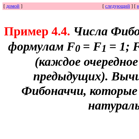
[
домой
]
[
следующий
] [
Пример 4.4.
Числа Фибо
формулам F
= F
= 1; 
0
1
(каждое очередное
предыдущих).
Вычи
Фибоначчи, которые 
натураль