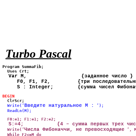
Turbo Pascal
Program SummaFib;

S : Integer;        {сумма чисел Фибона
  ClrScr;

Введите натуральное М :
Write(’
 ’);

  ReadLn(M);
Числа Фибоначчи, не превосходящие
  Write(’
 ’, 
  While F2<=M do
