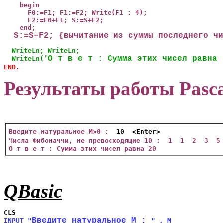
    begin

      F0:=F1; F1:=F2; Write(F1 : 4);

      F2:=F0+F1; S:=S+F2;

  S:=S–F2; {вычитание из суммы последнего чи
  WriteLn; WriteLn;

О т в е т : Сумма этих чисел равна 
  WriteLn(’
END.
Результаты работы Pasc
Введите натуральное M>0 :
10 <Enter>
Числа Фибоначчи, не превосходящие 10 : 1 1 2 3 
О т в е т : Сумма этих чисел равна 20
QBasic
Введите натуральное М : 
INPUT "
" , M