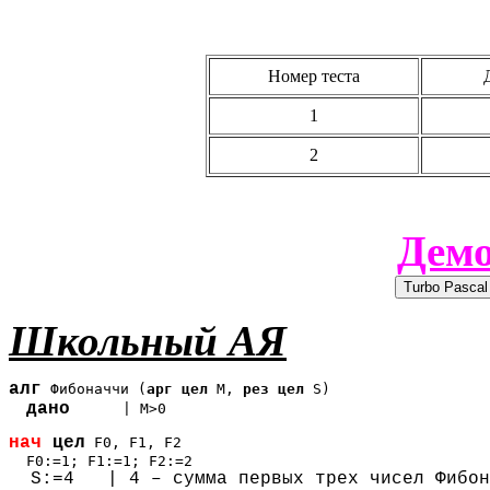
Номер теста
1
2
Демо
Школьный АЯ
алг
Фибоначчи (
арг цел 
М,
 рез цел 
S)

дано
      | M>0
нач
 цел
F0, F1, F2
