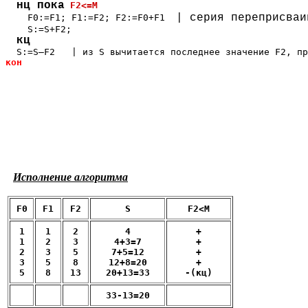
нц пока
    F0:=F1; F1:=F2; F2:=F0+F1  
    S:=S+F2;

кон
Исполнение алгоритма
F0
F1
F2
S
F2<M
1
1
2
4
+
1
2
3
4+3=7
+
2
3
5
7+5=12
+
3
5
8
12+8=20
+
5
8
13
20+13=33
-(кц)
33-13=20